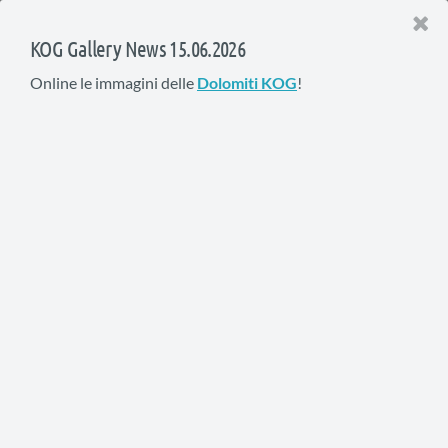
KOG Gallery News 15.06.2026
Online le immagini delle
Dolomiti KOG
!
I Raduni KOG del 2001
In questa pagina la documentazione fotografica di tutti i raduni
e gli eventi KOG del 2001.
Raduno di Bardolino
29 Settembre 2001