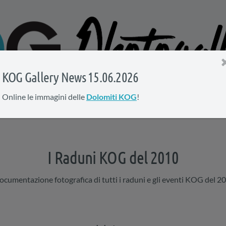
KOG Gallery News 15.06.2026
Online le immagini delle
Dolomiti KOG
!
I Raduni KOG del 2010
ocumentazione fotografica di tutti i raduni e gli eventi KOG del 2