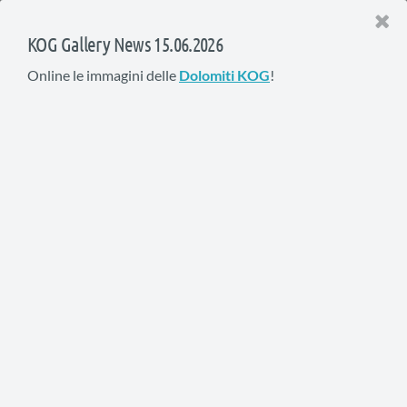
KOG Gallery News 15.06.2026
Online le immagini delle
Dolomiti KOG
!
I Raduni KOG del 2016
In questa pagina la documentazione fotografica di tutti i raduni
e gli eventi KOG del 2016.
Il KOG a Budapest
3/6 Marzo 2016