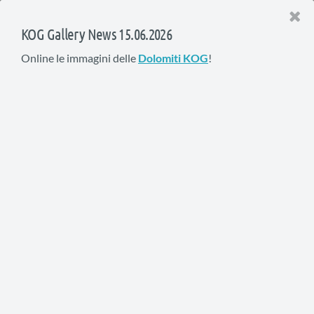
KOG Gallery News 15.06.2026
Online le immagini delle
Dolomiti KOG
!
I video KOG del 2002
Raduno Nazionale KOG a Foppolo